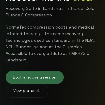
Recovery Suite in Landshut · Infrarot, Eisbad
& Kompression
NormaTec Kompressionsboots und
medizinische Infrarot-Therapie – die gleichen
Recovery-Technologien, die in der NBA, NFL,
Bundesliga und bei Olympia-Teams zum
Standard gehören. Bei TMPHYSIO Landshut
für jeden Athleten zugänglich.
Recovery-Session buchen
Protokolle ansehen