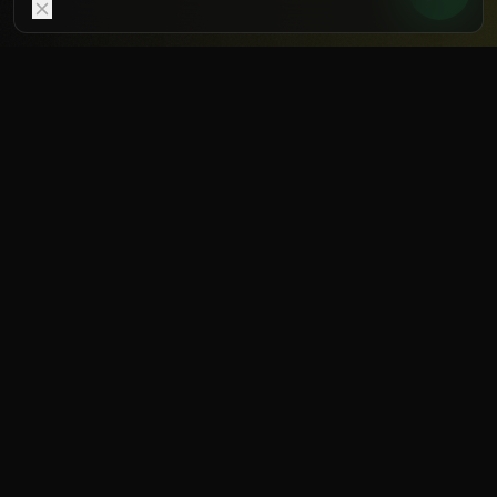
Nur notwendige
Akzeptieren
WARUM RECOVERY
Du wirst nicht im Training
stärker – sondern in der
Erholung.
Adaption passiert in der
Regenerationsphase. Wer schneller
regeneriert, kann häufiger und härter
trainieren – ohne das Verletzungsrisiko zu
erhöhen. Recovery ist kein Luxus, sondern
Leistungsfaktor.