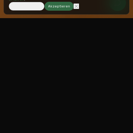
Nur notwendige
Akzeptieren
DAS PROBLEM
Muskuläre
Dysbalancen sind
unsichtbar
– aber
folgenreich.