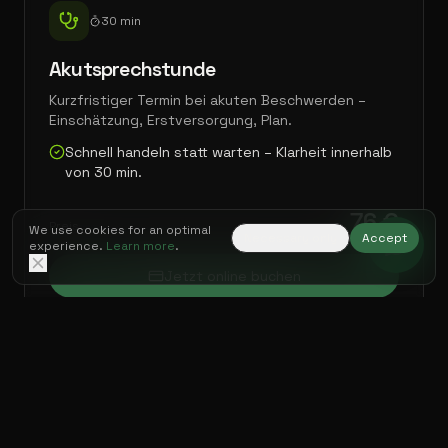
30 min
Akutsprechstunde
Kurzfristiger Termin bei akuten Beschwerden –
Einschätzung, Erstversorgung, Plan.
Schnell handeln statt warten – Klarheit innerhalb
von 30 min.
76 €
Wir verwenden Cookies für ein optimales Erlebnis.
Mehr
Preis
erfahren
.
Nur notwendige
Akzeptieren
Jetzt online buchen
Rückfrage stellen
20 min